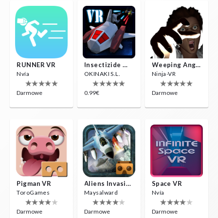
RUNNER VR
Insectizide Wars VR
Weeping Angels VR
Nvía
OKINAKI S.L.
Ninja-VR
Darmowe
0.99€
Darmowe
Pigman VR
Aliens Invasion VR
Space VR
ToroGames
Maysalward
Nvía
Darmowe
Darmowe
Darmowe