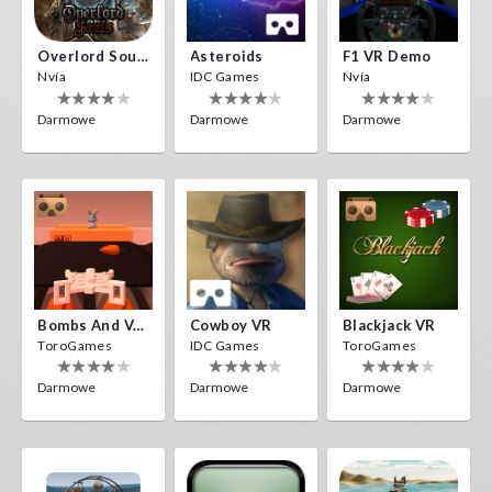
Overlord Souls
Asteroids
F1 VR Demo
Nvía
IDC Games
Nvía
Darmowe
Darmowe
Darmowe
Bombs And Veggies
Cowboy VR
Blackjack VR
ToroGames
IDC Games
ToroGames
Darmowe
Darmowe
Darmowe