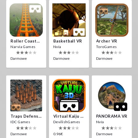
Roller Coaster VR
Basketball VR
Archer VR
Narvia Games
Nvía
ToroGames
Darmowe
Darmowe
Darmowe
Traps Defense VR
Virtual Kaiju 3D
PANORAMA VR
IDC Games
DevilishGames
Nvía
Darmowe
0.96€
Darmowe