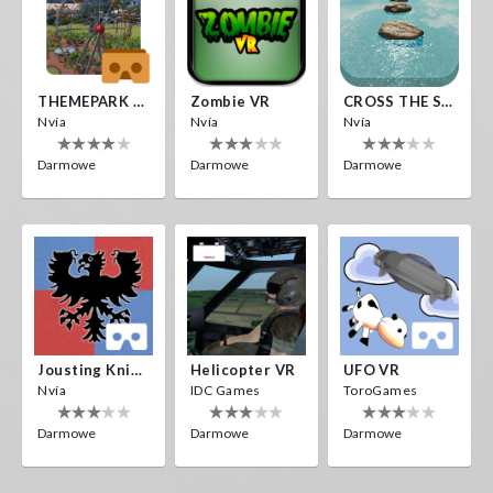
THEMEPARK VR
Zombie VR
CROSS THE SEA
Nvía
Nvía
Nvía
Darmowe
Darmowe
Darmowe
Jousting Knights VR
Helicopter VR
UFO VR
Nvía
IDC Games
ToroGames
Darmowe
Darmowe
Darmowe