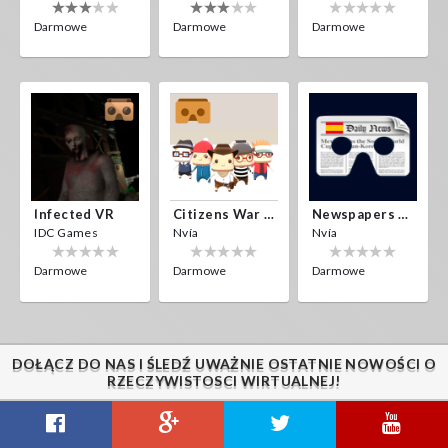
Darmowe
Darmowe
Darmowe
Infected VR
Citizens War VR
Newspapers Spain VR
IDC Games
Nvía
Nvía
Darmowe
Darmowe
Darmowe
DOŁĄCZ DO NAS I ŚLEDŹ UWAŻNIE OSTATNIE NOWOŚCI O
RZECZYWISTOSCI WIRTUALNEJ!