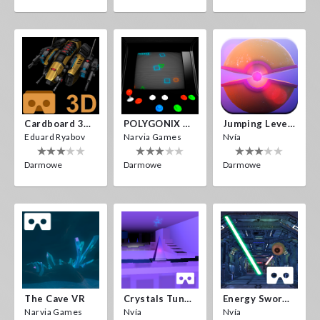
Cardboard 3D VR Space FPS Game
POLYGONIX VR
Jumping Levels
Eduard Ryabov
Narvia Games
Nvía
Darmowe
Darmowe
Darmowe
The Cave VR
Crystals Tunnel VR
Energy Sword VR
Narvia Games
Nvía
Nvía