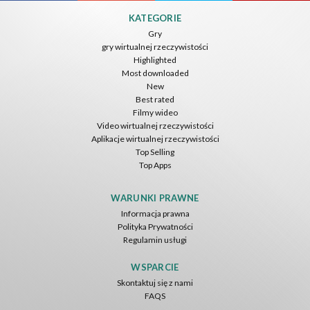
KATEGORIE
Gry
gry wirtualnej rzeczywistości
Highlighted
Most downloaded
New
Best rated
Filmy wideo
Video wirtualnej rzeczywistości
Aplikacje wirtualnej rzeczywistości
Top Selling
Top Apps
WARUNKI PRAWNE
Informacja prawna
Polityka Prywatności
Regulamin usługi
WSPARCIE
Skontaktuj się z nami
FAQS