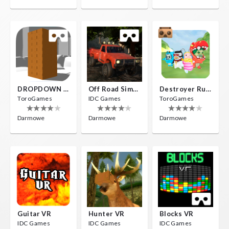
DROPDOWN VR
Off Road Simulator VR
Destroyer Run VR
ToroGames
IDC Games
ToroGames
Darmowe
Darmowe
Darmowe
Guitar VR
Hunter VR
Blocks VR
IDC Games
IDC Games
IDC Games