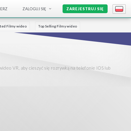
IERZ
ZALOGUJ SIĘ
ZAREJESTRUJ SIĘ
ted Filmy wideo
Top Selling Filmy wideo
wideo VR, aby cieszyć się rozrywką na telefonie IOS lub