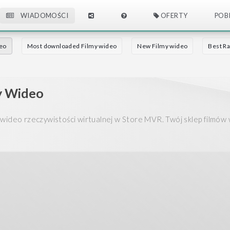
WIADOMOŚCI
OFERTY
POB
deo
Most downloaded Filmy wideo
New Filmy wideo
Best Ra
y Wideo
wideo rzeczywistości wirtualnej w Store MVR. Twój sklep filmów 