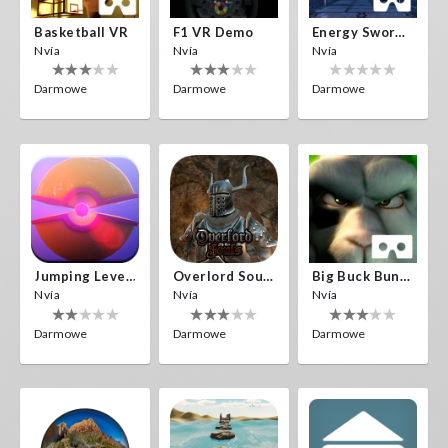
Basketball VR
F1 VR Demo
Energy Sword VR
Nvía
Nvía
Nvía
Darmowe
Darmowe
Darmowe
Jumping Levels
Overlord Souls
Big Buck Bunny
Nvía
Nvía
Nvía
Darmowe
Darmowe
Darmowe