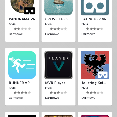
PANORAMA VR
CROSS THE SEA
LAUNCHER VR
Nvía
Nvía
Nvía
Darmowe
Darmowe
Darmowe
RUNNER VR
MVR Player
Jousting Knights VR
Nvía
Nvía
Nvía
Darmowe
Darmowe
Darmowe