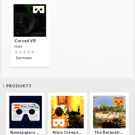
Cursed VR
Nvía
Darmowe
PRODUKTY
Newspapers Spain VR
Alien Creepers VR
The Relaxatron