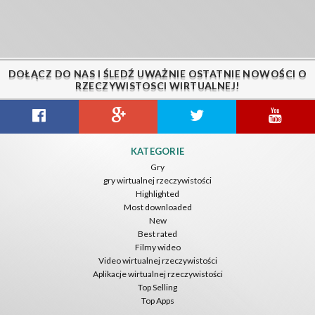
DOŁĄCZ DO NAS I ŚLEDŹ UWAŻNIE OSTATNIE NOWOŚCI O
RZECZYWISTOSCI WIRTUALNEJ!
KATEGORIE
Gry
gry wirtualnej rzeczywistości
Highlighted
Most downloaded
New
Best rated
Filmy wideo
Video wirtualnej rzeczywistości
Aplikacje wirtualnej rzeczywistości
Top Selling
Top Apps