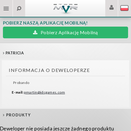
POBIERZ NASZĄ APLIKACJĘ MOBILNĄ!
Pobierz Aplikację Mobilną
PATRICIA
INFORMACJA O DEWELOPERZE
Probando
E-mail:
pmartin@idcgames.com
PRODUKTY
Deweloper nie posiada jeszcze żadnego produktu