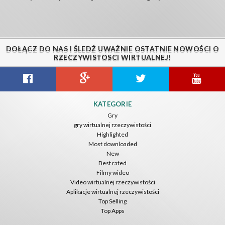
DOŁĄCZ DO NAS I ŚLEDŹ UWAŻNIE OSTATNIE NOWOŚCI O
RZECZYWISTOSCI WIRTUALNEJ!
KATEGORIE
Gry
gry wirtualnej rzeczywistości
Highlighted
Most downloaded
New
Best rated
Filmy wideo
Video wirtualnej rzeczywistości
Aplikacje wirtualnej rzeczywistości
Top Selling
Top Apps