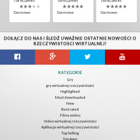
ToroGames
ToroGames
ToroGames
Darmowe
Darmowe
Darmowe
DOŁĄCZ DO NAS I ŚLEDŹ UWAŻNIE OSTATNIE NOWOŚCI O
RZECZYWISTOSCI WIRTUALNEJ!
Gravity Box
Caminandes
New Bom Bom Vr SBS 2020
KATEGORIE
ToroGames
ToroGames
ToroGames
Gry
gry wirtualnej rzeczywistości
Darmowe
Darmowe
Darmowe
Highlighted
Most downloaded
New
Best rated
Filmy wideo
Video wirtualnej rzeczywistości
Aplikacje wirtualnej rzeczywistości
Top Selling
Top Apps