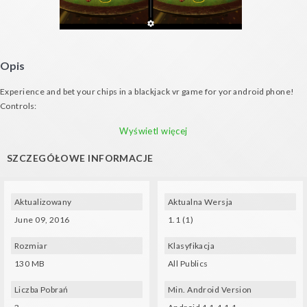
Opis
Experience and bet your chips in a blackjack vr game for yor android phone!
Controls:
- Look at the chips and tap to bet chips
Wyświetl więcej
- Tap to hit
- Tap and hold to stay.
SZCZEGÓŁOWE INFORMACJE
Features:
- A realistic casino!
- Simple blackjack rules: no double, split or insurance
Aktualizowany
Aktualna Wersja
Music:
June 09, 2016
1.1 (1)
- Hep Cats Kevin MacLeod
Rozmiar
Klasyfikacja
130 MB
All Publics
Liczba Pobrań
Min. Android Version