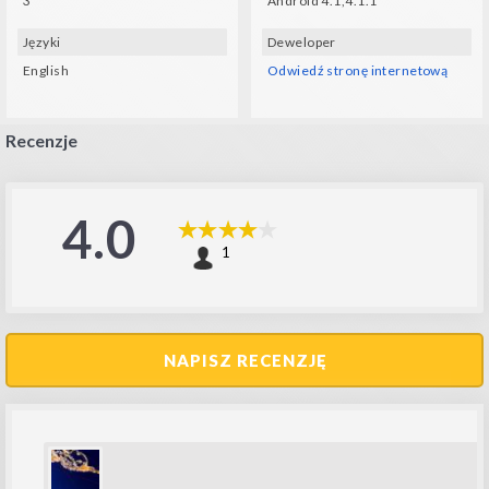
3
Android 4.1,4.1.1
Języki
Deweloper
English
Odwiedź stronę internetową
Recenzje
4.0
1
NAPISZ RECENZJĘ