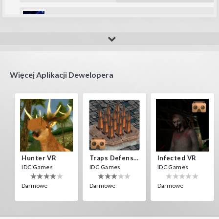
amip
wow a 3D arkanoid
Więcej Aplikacji Dewelopera
Hunter VR
Traps Defense VR
Infected VR
IDC Games
IDC Games
IDC Games
Darmowe
Darmowe
Darmowe