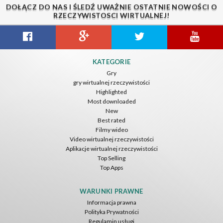
DOŁĄCZ DO NAS I ŚLEDŹ UWAŻNIE OSTATNIE NOWOŚCI O
RZECZYWISTOSCI WIRTUALNEJ!
Guitar VR
Cowboy VR
Off Road Simulator VR
KATEGORIE
IDC Games
IDC Games
IDC Games
Gry
gry wirtualnej rzeczywistości
Darmowe
Darmowe
Darmowe
Highlighted
Most downloaded
New
Best rated
Filmy wideo
Video wirtualnej rzeczywistości
Aplikacje wirtualnej rzeczywistości
Top Selling
Top Apps
Asteroids
Helicopter VR
SkyWalk
IDC Games
IDC Games
IDC Games
WARUNKI PRAWNE
Informacja prawna
Darmowe
Darmowe
Darmowe
Polityka Prywatności
Regulamin usługi