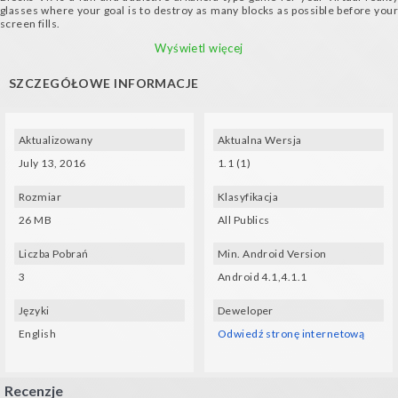
glasses where your goal is to destroy as many blocks as possible before your
screen fills.
Features:
Wyświetl więcej
- Endless mode
- Four power ups
SZCZEGÓŁOWE INFORMACJE
Requirements:
- Gyroscope
- Compatible VR glasses (VXMASK, Lakento, Durovis, Google Cardboard, etc.)
Aktualizowany
Aktualna Wersja
July 13, 2016
1.1 (1)
Rozmiar
Klasyfikacja
26 MB
All Publics
Liczba Pobrań
Min. Android Version
3
Android 4.1,4.1.1
Języki
Deweloper
English
Odwiedź stronę internetową
Recenzje