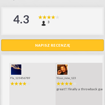
4.3
3
NAPISZ RECENZJĘ
Fla_123456789
Yisus_new_123
great!! finally a throwback ga