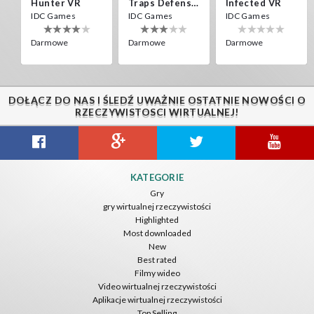
Hunter VR
Traps Defense VR
Infected VR
IDC Games
IDC Games
IDC Games
Darmowe
Darmowe
Darmowe
DOŁĄCZ DO NAS I ŚLEDŹ UWAŻNIE OSTATNIE NOWOŚCI O
RZECZYWISTOSCI WIRTUALNEJ!
Guitar VR
Cowboy VR
Off Road Simulator VR
KATEGORIE
IDC Games
IDC Games
IDC Games
Gry
gry wirtualnej rzeczywistości
Darmowe
Darmowe
Darmowe
Highlighted
Most downloaded
New
Best rated
Filmy wideo
Video wirtualnej rzeczywistości
Aplikacje wirtualnej rzeczywistości
Top Selling