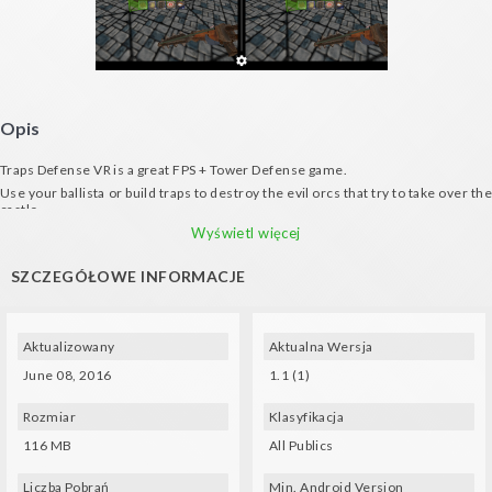
Opis
Traps Defense VR is a great FPS + Tower Defense game.
Use your ballista or build traps to destroy the evil orcs that try to take over the
castle.
Featuring 4 types of traps: WallTrap, FloorTrap, FireTrap, BouncyTrap and
Wyświetl więcej
TopTrap.
Gamepad/controller device controls:
SZCZEGÓŁOWE INFORMACJE
- Button 1: select next trap in the inventory
- Button 2: start wave
- Button 3: show / hide traps inventory
Aktualizowany
Aktualna Wersja
- Button 4: shoot / put / recycle trap
June 08, 2016
1.1 (1)
Rozmiar
Klasyfikacja
116 MB
All Publics
Liczba Pobrań
Min. Android Version