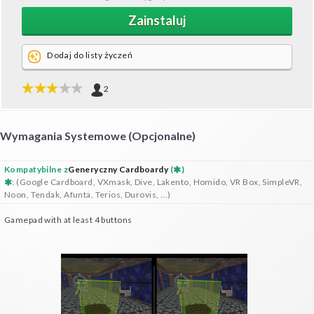
Zainstaluj
Dodaj do listy życzeń
2
Wymagania Systemowe (opcjonalne)
Kompatybilne z
Generyczny Cardboardy
(
)
: (Google Cardboard, VXmask, Dive, Lakento, Homido, VR Box, SimpleVR,
Noon, Tendak, Afunta, Terios, Durovis, ...)
Gamepad with at least 4 buttons