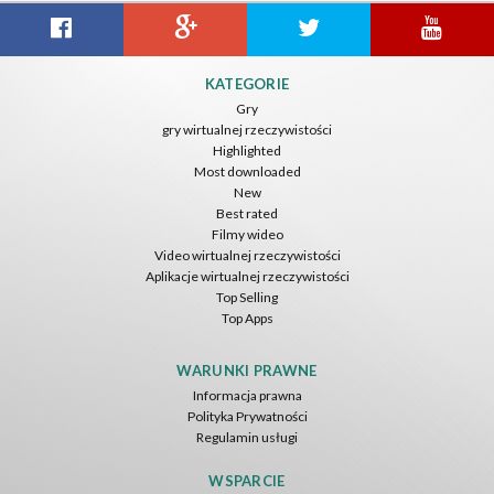
KATEGORIE
Gry
gry wirtualnej rzeczywistości
Highlighted
Most downloaded
New
Best rated
Filmy wideo
Video wirtualnej rzeczywistości
Aplikacje wirtualnej rzeczywistości
Top Selling
Top Apps
WARUNKI PRAWNE
Informacja prawna
Polityka Prywatności
Regulamin usługi
WSPARCIE