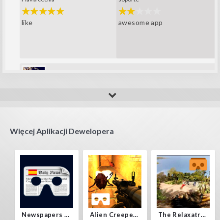
awesome app
like
Fla_123456789
super player
Więcej Aplikacji Dewelopera
Newspapers Spain VR
Alien Creepers VR
The Relaxatron