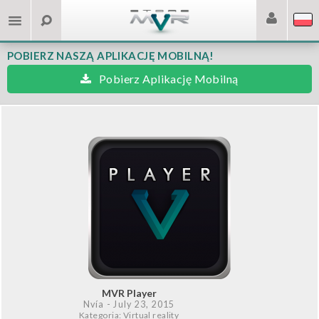
POBIERZ NASZĄ APLIKACJĘ MOBILNĄ!
Pobierz Aplikację Mobilną
MVR Player
Nvía
- July 23, 2015
Kategoria: Virtual reality