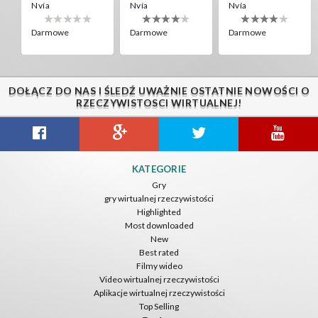
Nvía
Nvía
Nvía
Darmowe
Darmowe
Darmowe
DOŁĄCZ DO NAS I ŚLEDŹ UWAŻNIE OSTATNIE NOWOŚCI O
RZECZYWISTOSCI WIRTUALNEJ!
Citizens War VR
Crystals Tunnel VR
THEMEPARK VR
KATEGORIE
Nvía
Nvía
Nvía
Gry
gry wirtualnej rzeczywistości
Darmowe
Darmowe
Darmowe
Highlighted
Most downloaded
New
Best rated
Filmy wideo
Video wirtualnej rzeczywistości
Aplikacje wirtualnej rzeczywistości
Top Selling