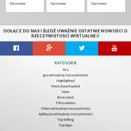
Darmowe
Darmowe
Darmowe
DOŁĄCZ DO NAS I ŚLEDŹ UWAŻNIE OSTATNIE NOWOŚCI O
RZECZYWISTOSCI WIRTUALNEJ!
KATEGORIE
Gry
gry wirtualnej rzeczywistości
Highlighted
Most downloaded
New
Best rated
Filmy wideo
Video wirtualnej rzeczywistości
Aplikacje wirtualnej rzeczywistości
Top Selling
Top Apps