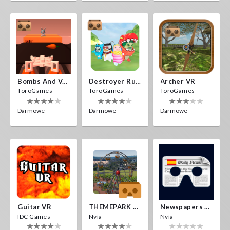
Bombs And Veggies
Destroyer Run VR
Archer VR
ToroGames
ToroGames
ToroGames
Darmowe
Darmowe
Darmowe
Guitar VR
THEMEPARK VR
Newspapers Spain VR
IDC Games
Nvía
Nvía