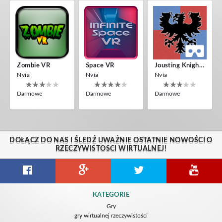
Zombie VR
Space VR
Jousting Knights VR
Nvía
Nvía
Nvía
Darmowe
Darmowe
Darmowe
DOŁĄCZ DO NAS I ŚLEDŹ UWAŻNIE OSTATNIE NOWOŚCI O
RZECZYWISTOSCI WIRTUALNEJ!
KATEGORIE
Gry
gry wirtualnej rzeczywistości