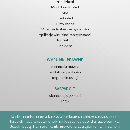
Highlighted
Most downloaded
New
Best rated
Filmy wideo
Video wirtualnej rzeczywistości
Aplikacje wirtualnej rzeczywistości
Top Selling
Top Apps
WARUNKI PRAWNE
Informacja prawna
Polityka Prywatności
Regulamin usługi
WSPARCIE
Skontaktuj się z nami
FAQS
INNE LINKI
Ta strona internetowa korzysta z własnych plików cookies i osób
Pobierz
trzecich, aby zapewnić jak najlepszą usługę dla użytkownika.
Feed
Jeżeli będą Państwo kontynuować przeglądanie, tym samym