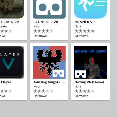
 DRIVER VR
LAUNCHER VR
RUNNER VR
Games
Nvía
Nvía
owe
Darmowe
Darmowe
Player
Jousting Knights VR
Boxing VR (Demo)
Nvía
Nvía
owe
Darmowe
Darmowe