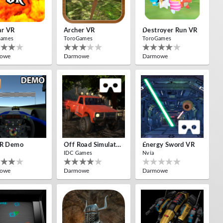
ar VR
Archer VR
Destroyer Run VR
Games
ToroGames
ToroGames
owe
Darmowe
Darmowe
VR Demo
Off Road Simulator VR
Energy Sword VR
IDC Games
Nvía
owe
Darmowe
Darmowe