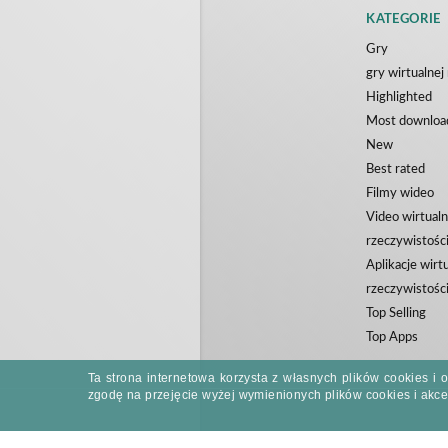
KATEGORIE
Gry
gry wirtualnej
Highlighted
Most downloa
New
Best rated
Filmy wideo
Video wirtualn
rzeczywistośc
Aplikacje wirt
rzeczywistośc
Top Selling
Top Apps
Ta strona internetowa korzysta z własnych plików cookies i
zgodę na przejęcie wyżej wymienionych plików cookies i akce