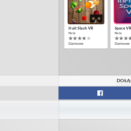
Fruit Slash VR
Space V
Nvía
Nvía
Darmowe
Darmowe
DOŁĄ