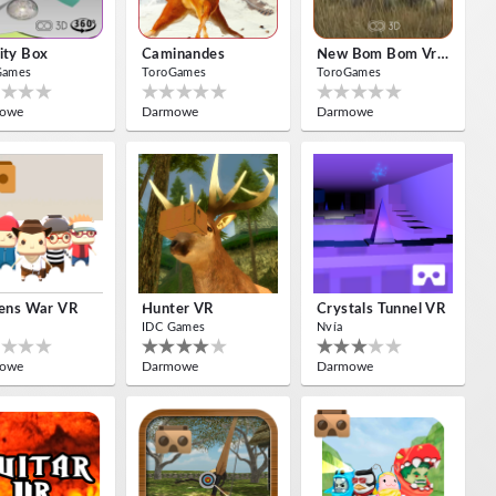
ity Box
Caminandes
New Bom Bom Vr SBS 2020
Games
ToroGames
ToroGames
owe
Darmowe
Darmowe
zens War VR
Hunter VR
Crystals Tunnel VR
IDC Games
Nvía
owe
Darmowe
Darmowe