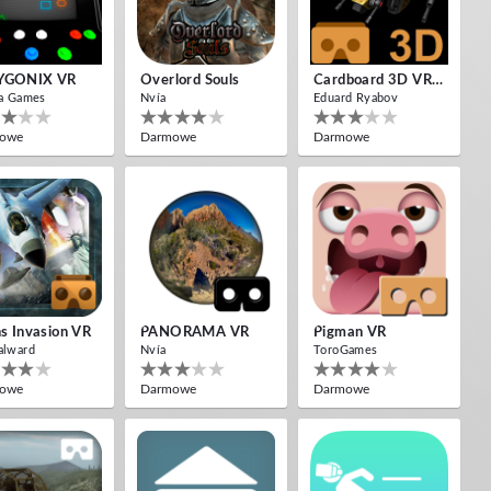
YGONIX VR
Overlord Souls
Cardboard 3D VR Space FPS Game
a Games
Nvía
Eduard Ryabov
owe
Darmowe
Darmowe
ns Invasion VR
PANORAMA VR
Pigman VR
alward
Nvía
ToroGames
owe
Darmowe
Darmowe