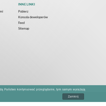
INNE LINKI
ami
Pobierz
Konsola deweloperów
Feed
Sitemap
i będą Państwo kontynuować przeglądanie, tym samym wyrażają
Zamknij