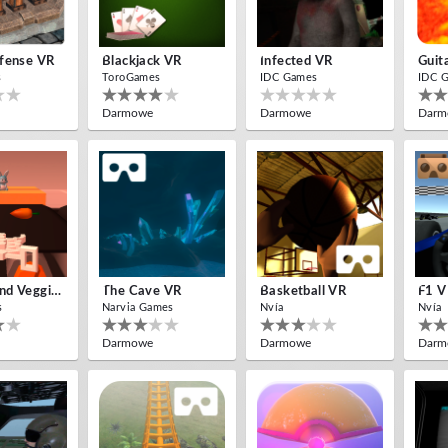
fense VR
Blackjack VR
Infected VR
Guit
s
ToroGames
IDC Games
IDC 
Darmowe
Darmowe
Darm
Bombs And Veggies
The Cave VR
Basketball VR
F1 
s
Narvia Games
Nvía
Nvía
Darmowe
Darmowe
Darm