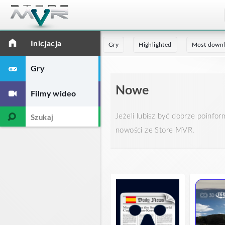
Inicjacja
Gry
Highlighted
Most down
Gry
Nowe
Filmy wideo
Jeżeli lubisz być dobrze poinfor
nowości ze Store MVR.