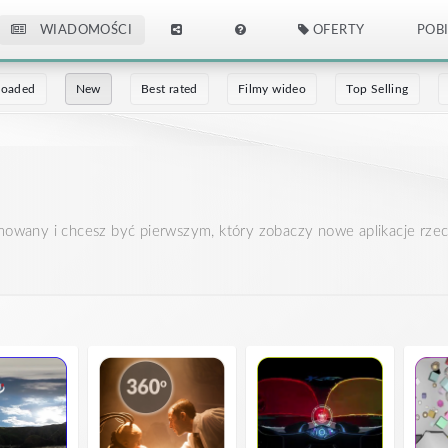
WIADOMOŚCI
OFERTY
POB
loaded
New
Best rated
Filmy wideo
Top Selling
mowany i chcesz być pierwszym, który zobaczy nowe aplikacje rzeczy