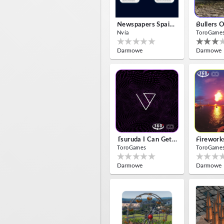
Newspapers Spain VR
Nvía
ToroGame
Darmowe
Darmowe
Tsuruda I Can Get Really Crazy
ToroGames
ToroGame
Darmowe
Darmowe