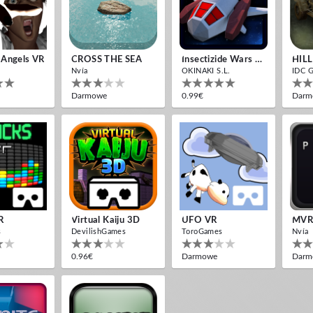
 Angels VR
CROSS THE SEA
Insectizide Wars VR
HILL
Nvía
OKINAKI S.L.
IDC 
Darmowe
0.99€
Darm
R
Virtual Kaiju 3D
UFO VR
MVR 
s
DevilishGames
ToroGames
Nvía
0.96€
Darmowe
Darm