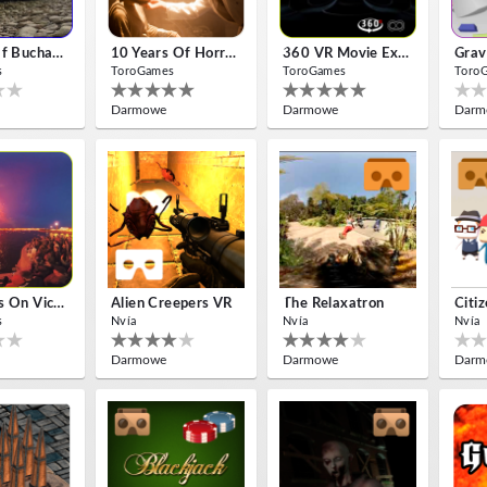
Bullers Of Buchan Aberdeen
10 Years Of Horror Nights
360 VR Movie Experience
Grav
s
ToroGames
ToroGames
Toro
Darmowe
Darmowe
Darm
Fireworks On Victory Day
Alien Creepers VR
The Relaxatron
Citi
s
Nvía
Nvía
Nvía
Darmowe
Darmowe
Darm