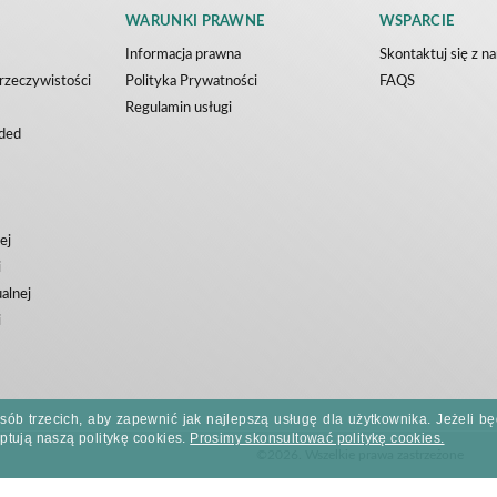
WARUNKI PRAWNE
WSPARCIE
Informacja prawna
Skontaktuj się z n
 rzeczywistości
Polityka Prywatności
FAQS
Regulamin usługi
ded
ej
i
ualnej
i
 osób trzecich, aby zapewnić jak najlepszą usługę dla użytkownika. Jeżel
ptują naszą politykę cookies.
Prosimy skonsultować politykę cookies.
©2026. Wszelkie prawa zastrzeżone