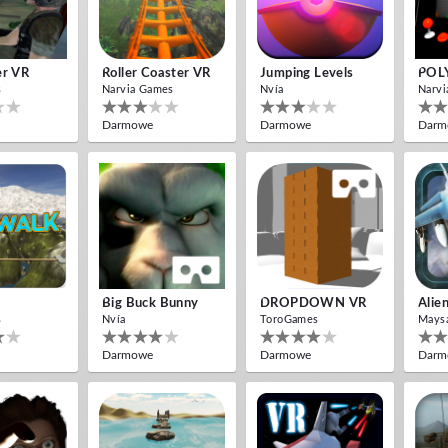
er VR
Roller Coaster VR
Jumping Levels
POL
s
Narvia Games
Nvía
Narvi
Darmowe
Darmowe
Darm
Big Buck Bunny
DROPDOWN VR
Alie
s
Nvía
ToroGames
Mays
Darmowe
Darmowe
Darm