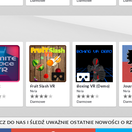
Darmowe
Darmowe
Darm
r Run VR
Guitar VR
s
IDC Games
Darmowe
R
Fruit Slash VR
Boxing VR (Demo)
Nvía
Nvía
Nvía
Darmowe
Darmowe
Darm
CZ DO NAS I ŚLEDŹ UWAŻNIE OSTATNIE NOWOŚCI O R