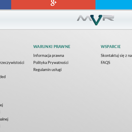
EEN VR
RUNNER VR
s
Nvía
Darmowe
WARUNKI PRAWNE
WSPARCIE
Informacja prawna
Skontaktuj się z n
 rzeczywistości
Polityka Prywatności
FAQS
Regulamin usługi
ded
ej
i
ualnej
i