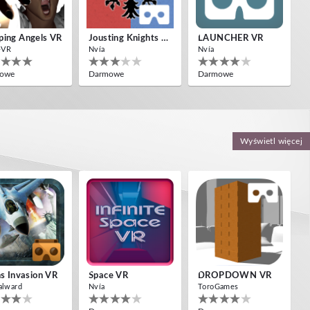
ing Angels VR
Jousting Knights VR
LAUNCHER VR
-VR
Nvía
Nvía
owe
Darmowe
Darmowe
Wyświetl więcej
ns Invasion VR
Space VR
DROPDOWN VR
alward
Nvía
ToroGames