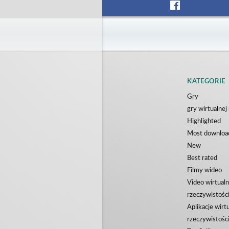
Blocks VR
HALLOW
IDC Games
ToroGame
Darmowe
Darmowe
KATEGORIE
Gry
gry wirtualnej
Highlighted
Most downloa
New
Best rated
Filmy wideo
Video wirtualn
rzeczywistośc
Aplikacje wirt
rzeczywistośc