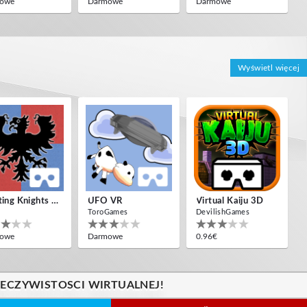
owe
Darmowe
Darmowe
Wyświetl więcej
Jousting Knights VR
UFO VR
Virtual Kaiju 3D
ToroGames
DevilishGames
owe
Darmowe
0.96€
ZECZYWISTOSCI WIRTUALNEJ!