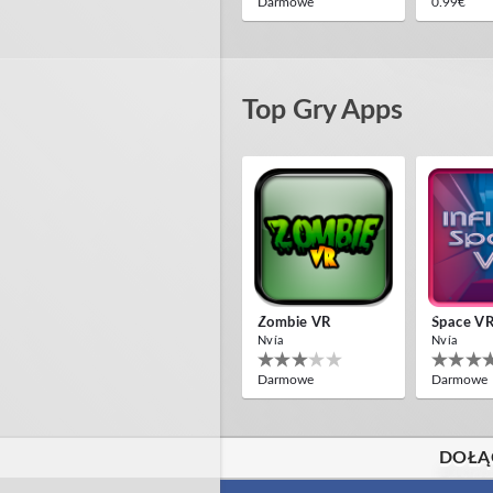
Darmowe
0.99€
Top Gry Apps
Off Road Simulator VR
Destroye
IDC Games
ToroGame
Darmowe
Darmowe
Zombie VR
Space V
Nvía
Nvía
Darmowe
Darmowe
DOŁĄ