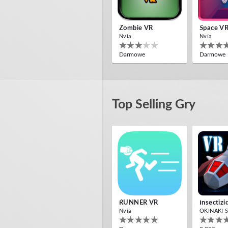
Zombie VR
Space V
Nvía
Nvía
Darmowe
Darmowe
Top Selling Gry
CROSS THE SEA
Aliens I
Nvía
Maysalwar
Darmowe
Darmowe
RUNNER VR
Nvía
OKINAKI S