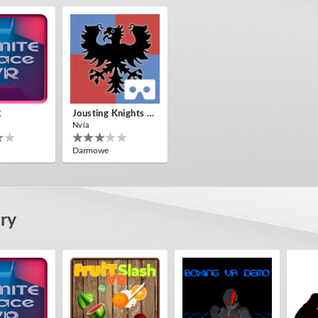
R
Jousting Knights VR
Nvía
Darmowe
ry