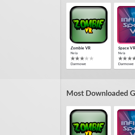
Zombie VR
Space V
Nvía
Nvía
Darmowe
Darmowe
Most Downloaded G