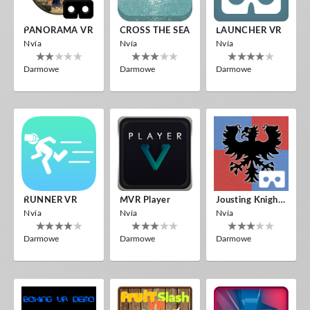
PANORAMA VR
CROSS THE SEA
LAUNCHER VR
Nvía
Nvía
Nvía
Darmowe
Darmowe
Darmowe
RUNNER VR
MVR Player
Jousting Knights VR
Nvía
Nvía
Nvía
Darmowe
Darmowe
Darmowe