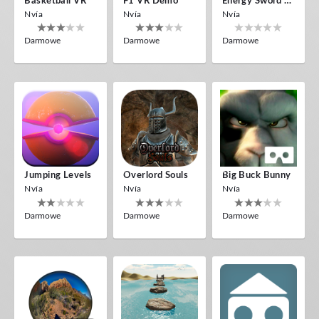
Basketball VR
F1 VR Demo
Energy Sword VR
Nvía
Nvía
Nvía
Darmowe
Darmowe
Darmowe
Jumping Levels
Overlord Souls
Big Buck Bunny
Nvía
Nvía
Nvía
Darmowe
Darmowe
Darmowe