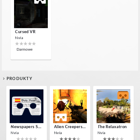
Cursed VR
Nvía
Darmowe
PRODUKTY
Newspapers Spain VR
Alien Creepers VR
The Relaxatron
Nvía
Nvía
Nvía