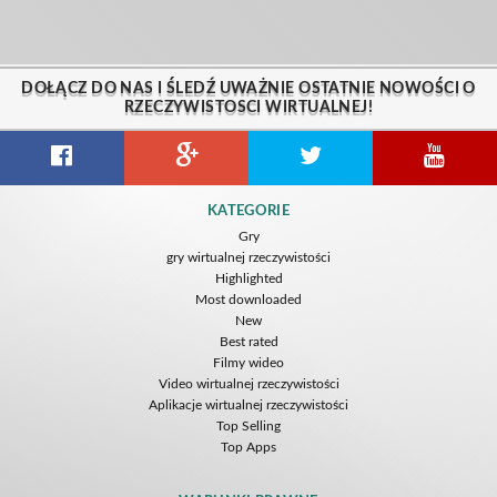
DOŁĄCZ DO NAS I ŚLEDŹ UWAŻNIE OSTATNIE NOWOŚCI O
RZECZYWISTOSCI WIRTUALNEJ!
KATEGORIE
Gry
gry wirtualnej rzeczywistości
Highlighted
Most downloaded
New
Best rated
Filmy wideo
Video wirtualnej rzeczywistości
Aplikacje wirtualnej rzeczywistości
Top Selling
Top Apps