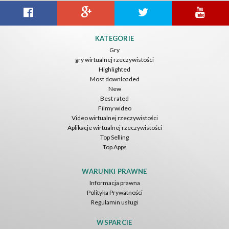
KATEGORIE
Gry
gry wirtualnej rzeczywistości
Highlighted
Most downloaded
New
Best rated
Filmy wideo
Video wirtualnej rzeczywistości
Aplikacje wirtualnej rzeczywistości
Top Selling
Top Apps
WARUNKI PRAWNE
Informacja prawna
Polityka Prywatności
Regulamin usługi
WSPARCIE