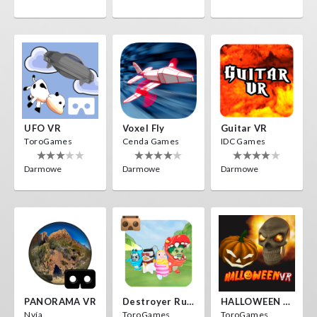
UFO VR
Voxel Fly
Guitar VR
ToroGames
Cenda Games
IDC Games
Darmowe
Darmowe
Darmowe
PANORAMA VR
Destroyer Run VR
HALLOWEEN VR
Nvía
ToroGames
ToroGames