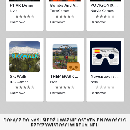
F1 VR Demo
Bombs And Veggies
POLYGONIX VR
Nvía
ToroGames
Narvia Games
Darmowe
Darmowe
Darmowe
SkyWalk
THEMEPARK VR
Newspapers Spain VR
IDC Games
Nvía
Nvía
Darmowe
Darmowe
Darmowe
DOŁĄCZ DO NAS I ŚLEDŹ UWAŻNIE OSTATNIE NOWOŚCI O
RZECZYWISTOSCI WIRTUALNEJ!