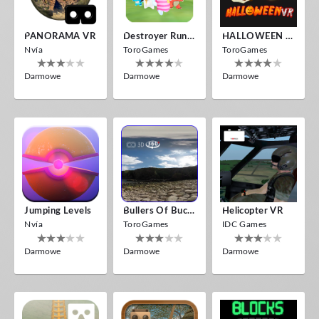
PANORAMA VR
Destroyer Run VR
HALLOWEEN VR
Nvía
ToroGames
ToroGames
Darmowe
Darmowe
Darmowe
Jumping Levels
Bullers Of Buchan Aberdeen
Helicopter VR
Nvía
ToroGames
IDC Games
Darmowe
Darmowe
Darmowe