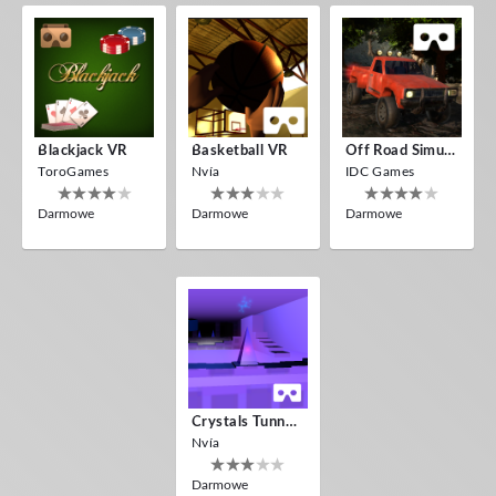
Blackjack VR
Basketball VR
Off Road Simulator VR
ToroGames
Nvía
IDC Games
Darmowe
Darmowe
Darmowe
Crystals Tunnel VR
Nvía
Darmowe