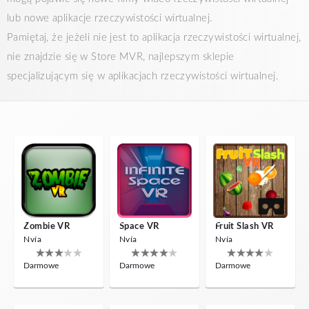
lub nowe aplikacje rzeczywistości wirtualnej.
Pamiętaj, że jeżeli nie jest to aplikacja rzeczywistości wirtualnej,
nie znajdzie się w Store MVR, najlepszym sklepie
specjalizującym się w aplikacjach rzeczywistości wirtualnej.
Zombie VR
Space VR
Fruit Slash VR
Nvía
Nvía
Nvía
Darmowe
Darmowe
Darmowe