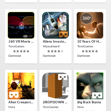
360 VR Movie Experience
Aliens Invasion VR
10 Years Of Horror Nights
ToroGames
Maysalward
ToroGames
Darmowe
Darmowe
Darmowe
Alien Creepers VR
DROPDOWN VR
Big Buck Bunny
Nvía
ToroGames
Nvía