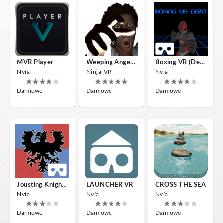
MVR Player
Weeping Angels VR
Boxing VR (Demo)
Nvía
Ninja-VR
Nvía
Darmowe
Darmowe
Darmowe
Jousting Knights VR
LAUNCHER VR
CROSS THE SEA
Nvía
Nvía
Nvía
Darmowe
Darmowe
Darmowe