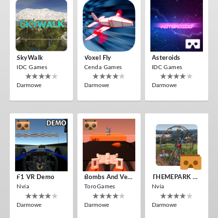
SkyWalk
Voxel Fly
Asteroids
IDC Games
Cenda Games
IDC Games
Darmowe
Darmowe
Darmowe
F1 VR Demo
Bombs And Veggies
THEMEPARK VR
Nvía
ToroGames
Nvía
Darmowe
Darmowe
Darmowe